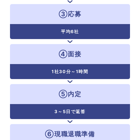
③応募
平均6社
④面接
1社30分
～1時間
⑤内定
3～5日で
返答
⑥現職退職準備