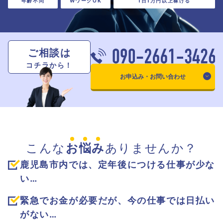
年齢不問
WワークOK
1日1万円以上稼げる
ご相談は
コチラから！
お申込み・お問い合わせ
こんな
お
悩
み
ありませんか？
鹿児島市内では、定年後につける仕事が少な
い…
緊急でお金が必要だが、今の仕事では日払い
がない…