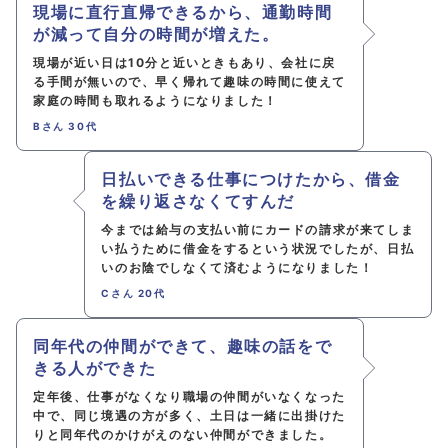
現場に直行直帰できるから、通勤時間
が減って
自分の時間が増えた。
現場が近い日は10分と近いときもあり、会社に戻
る手間が無いので、
早く帰れて趣味の時間に使えて
家庭の時間も取れるようになりました！
Bさん 30代
日払いできる仕事につけたから、借金
を繰り返さなくてすんだ
今までは給与の支払い前にカードの請求が来てしま
い
払うために借金をするという状況でしたが、
日払
いのお陰でしなくて済むようになりました！
Cさん 20代
同年代の仲間ができて、趣味の話をで
きる人ができた
定年後、仕事がなくなり職場の仲間がいなくなった
中で、
同じ境遇の方が多く、土日は一緒に出掛けた
りと
同年代のかけがえのない仲間ができました。