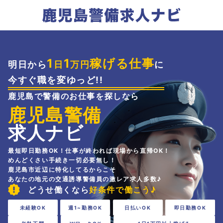
1
1
稼げる仕事
明日から
日
万円
に
今すぐ職を変ゆっど!!
鹿児島で警備のお仕事を探しなら
鹿児島警備
求人ナビ
最短即日勤務OK！仕事が終われば現場から直帰OK！
めんどくさい手続き一切必要無し！
鹿児島市近辺に特化してるからこそ
あなたの地元の交通誘導警備員の激レア求人多数♪
どうせ働くなら
好条件で働こう♪
未経験OK
週1~勤務OK
日払いOK
即日勤務OK